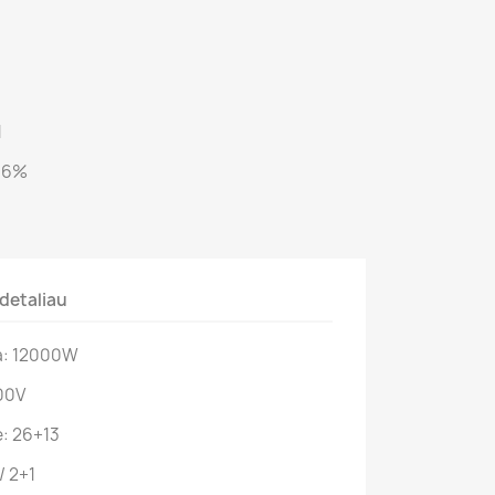
1
7,6%
detaliau
ia: 12000W
00V
ė: 26+13
/ 2+1