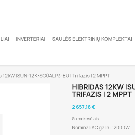
LIAI
INVERTERIAI
SAULĖS ELEKTRINIŲ KOMPLEKTAI
s 12kW |SUN-12K-SG04LP3-EU | Trifazis | 2 MPPT
HIBRIDAS 12KW |S
TRIFAZIS | 2 MPPT
2 657,16 €
Su mokesčiais
Nominali AC galia: 12000W