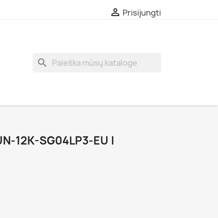

Prisijungti
search
UN-12K-SG04LP3-EU |