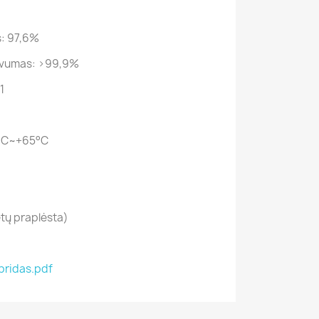
: 97,6%
yvumas: >99,9%
1
0°C~+65°C
etų praplėsta)
bridas.pdf