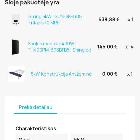
Šioje pakuotėje yra
String 5kW | SUN-5K-G05 |
638,88 €
x 1
Trifazis | 2 MPPT
Saulės moduliai 400W |
145,00 €
x 14
TH400PM-60SBFB5 | Shingled
0,00 €
x 1
5kW Konstrukcija Antžeminė
Prekė detaliau
Charakteristikos
Galia
5kW