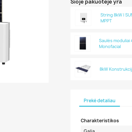
Šioje pakuotėje yra
String 8kW | SUN
MPPT
Saulės moduliai
Monofacial
8kW Konstrukci
Prekė detaliau
Charakteristikos
Galia