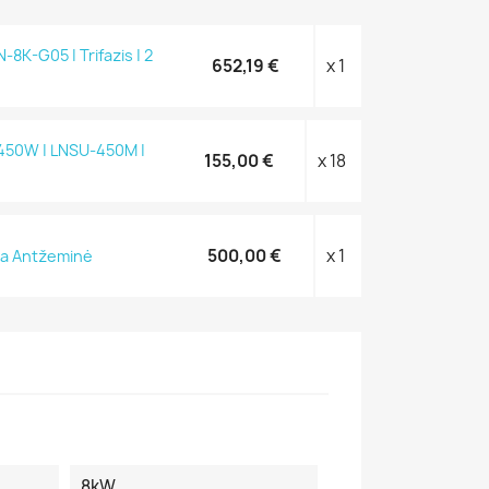
-8K-G05 | Trifazis | 2
652,19 €
x 1
 450W | LNSU-450M |
155,00 €
x 18
500,00 €
x 1
ja Antžeminė
8kW