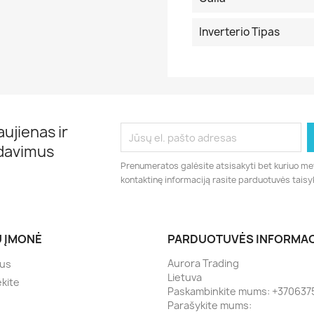
Inverterio Tipas
ujienas ir
rdavimus
Prenumeratos galėsite atsisakyti bet kuriuo me
kontaktinę informaciją rasite parduotuvės taisy
 ĮMONĖ
PARDUOTUVĖS INFORMAC
Aurora Trading
mus
Lietuva
ekite
Paskambinkite mums:
+370637
Parašykite mums: