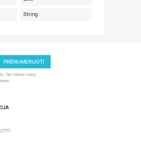
String
tu. Tam tikslui mūsų
klėse.
IJA
57777