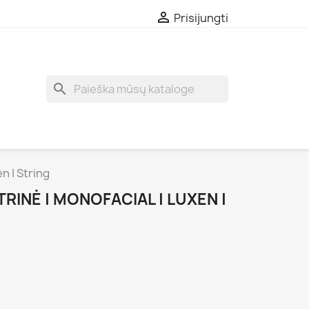

Prisijungti
search
n | String
RINĖ | MONOFACIAL | LUXEN |