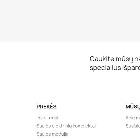
Gaukite mūsų na
specialius išpa
PREKĖS
MŪSŲ
Inverteriai
Apie 
Saulės elektrinių komplektai
Susisi
Saulės moduliai