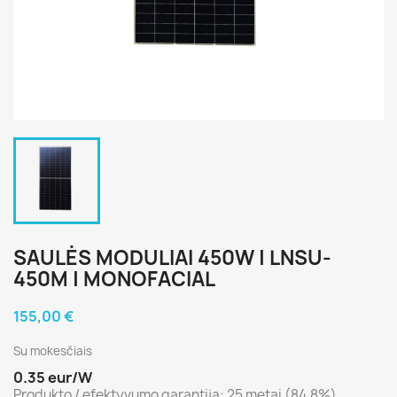
SAULĖS MODULIAI 450W | LNSU-
450M | MONOFACIAL
155,00 €
Su mokesčiais
0.35 eur/W
Produkto / efektyvumo garantija: 25 metai (84,8%)